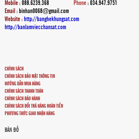
Mobile :
088.6239.368
Phone
: 034.947.9751
Email :
binhan0068@gmail.com
Website :
http://banghekhungsat.com
http://banlamviecchansat.com
CHÍNH SÁCH
CHÍNH SÁCH BẢO MẬT THÔNG TIN
HƯỚNG DẪN MUA HÀNG
CHÍNH SÁCH THANH TOÁN
CHÍNH SÁCH BẢO HÀNH
CHÍNH SÁCH ĐỔI TRẢ HÀNG HOÀN TIỀN
PHƯƠNG THỨC GIAO NHẬN HÀNG
BẢN ĐỒ