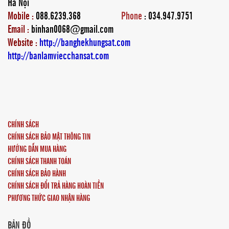
Hà Nội
Mobile :
088.6239.368
Phone
: 034.947.9751
Email :
binhan0068@gmail.com
Website :
http://banghekhungsat.com
http://banlamviecchansat.com
CHÍNH SÁCH
CHÍNH SÁCH BẢO MẬT THÔNG TIN
HƯỚNG DẪN MUA HÀNG
CHÍNH SÁCH THANH TOÁN
CHÍNH SÁCH BẢO HÀNH
CHÍNH SÁCH ĐỔI TRẢ HÀNG HOÀN TIỀN
PHƯƠNG THỨC GIAO NHẬN HÀNG
BẢN ĐỒ