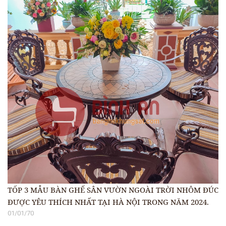
TỐP 3 MẪU BÀN GHẾ SÂN VƯỜN NGOÀI TRỜI NHÔM ĐÚC
ĐƯỢC YÊU THÍCH NHẤT TẠI HÀ NỘI TRONG NĂM 2024.
01/01/70