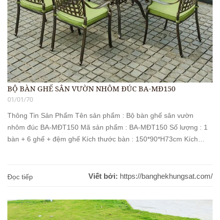
BỘ BÀN GHẾ SÂN VƯỜN NHÔM ĐÚC BA-MĐ150
01/01/70
Thông Tin Sản Phẩm Tên sản phẩm : Bộ bàn ghế sân vườn
nhôm đúc BA-MĐT150 Mã sản phẩm : BA-MĐT150 Số lượng : 1
bàn + 6 ghế + đệm ghế Kích thước bàn : 150*90*H73cm Kích
thước ghế : 64*64*92cm Chất liệu : Nhôm đúc sơn tĩnh điện Màu
sắc : Như [...]
Viết bởi:
https://banghekhungsat.com/
Đọc tiếp