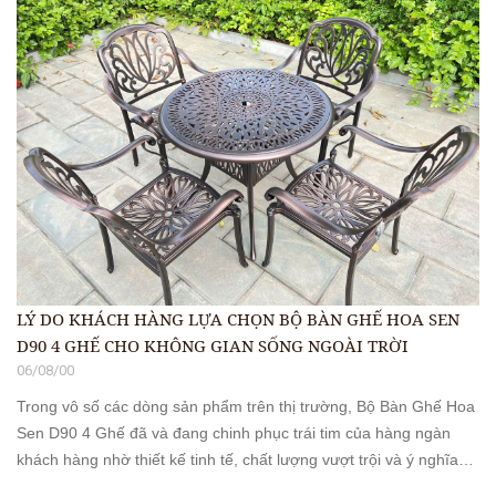
LÝ DO KHÁCH HÀNG LỰA CHỌN BỘ BÀN GHẾ HOA SEN
D90 4 GHẾ CHO KHÔNG GIAN SỐNG NGOÀI TRỜI
06/08/00
Trong vô số các dòng sản phẩm trên thị trường, Bộ Bàn Ghế Hoa
Sen D90 4 Ghế đã và đang chinh phục trái tim của hàng ngàn
khách hàng nhờ thiết kế tinh tế, chất lượng vượt trội và ý nghĩa
phong thủy sâu sắc.Hãy cùng tìm hiểu tại sao Bộ bàn ghế hoa