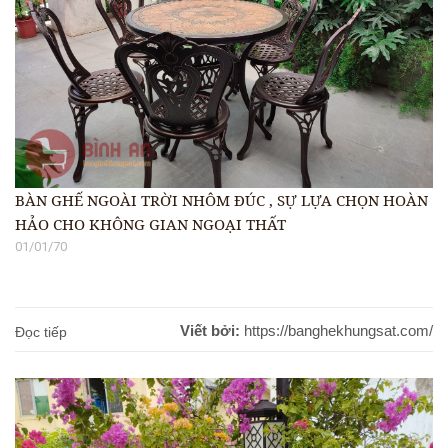
BÀN GHẾ NGOÀI TRỜI NHÔM ĐÚC , SỰ LỰA CHỌN HOÀN
HẢO CHO KHÔNG GIAN NGOẠI THẤT
01/01/70
Viết bởi:
https://banghekhungsat.com/
Đọc tiếp