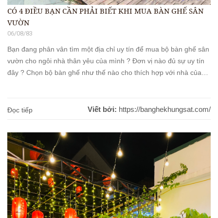
CÓ 4 ĐIỀU BẠN CẦN PHẢI BIẾT KHI MUA BÀN GHẾ SÂN
VƯỜN
06/08/83
Bạn đang phân vân tìm một địa chỉ uy tín để mua bộ bàn ghế sân
vườn cho ngôi nhà thân yêu của mình ? Đơn vị nào đủ sự uy tín
đây ? Chọn bộ bàn ghế như thế nào cho thích hợp với nhà của
mình ? Nội thất Bình An tự hào là một trong những đơn vị cung
[...]
Viết bởi:
https://banghekhungsat.com/
Đọc tiếp