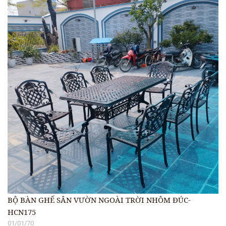
BỘ BÀN GHẾ SÂN VƯỜN NGOÀI TRỜI NHÔM ĐÚC-
HCN175
01/01/70