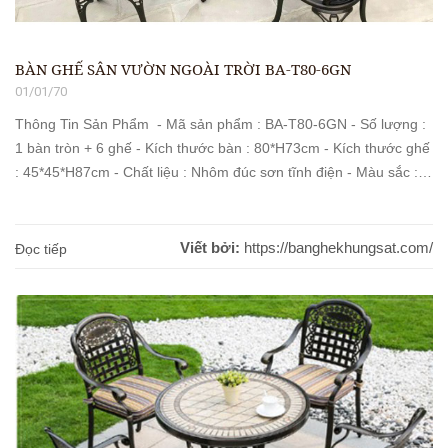
BÀN GHẾ SÂN VƯỜN NGOÀI TRỜI BA-T80-6GN
01/01/70
Thông Tin Sản Phẩm - Mã sản phẩm : BA-T80-6GN - Số lượng :
1 bàn tròn + 6 ghế - Kích thước bàn : 80*H73cm - Kích thước ghế
: 45*45*H87cm - Chất liệu : Nhôm đúc sơn tĩnh điện - Màu sắc :
Như hình đính kèm - Bảo hành : 12 tháng - Giao hàng : [...]
Viết bởi:
https://banghekhungsat.com/
Đọc tiếp