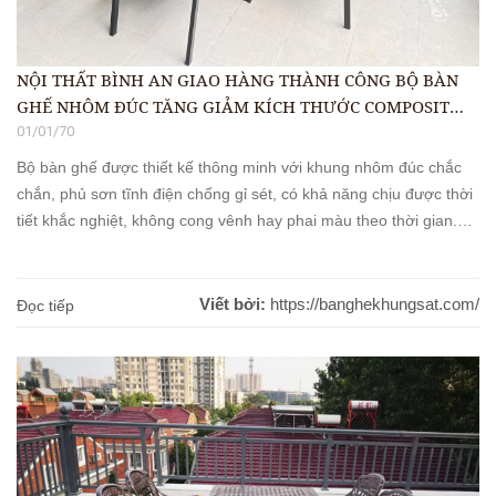
NỘI THẤT BÌNH AN GIAO HÀNG THÀNH CÔNG BỘ BÀN
GHẾ NHÔM ĐÚC TĂNG GIẢM KÍCH THƯỚC COMPOSIT
ĐEN CHO VUA CÁ LONG PHƯỢNG TẠI HÒA BÌNH
01/01/70
Bộ bàn ghế được thiết kế thông minh với khung nhôm đúc chắc
chắn, phủ sơn tĩnh điện chống gỉ sét, có khả năng chịu được thời
tiết khắc nghiệt, không cong vênh hay phai màu theo thời gian.
Mặt bàn sử dụng chất liệu composit màu đen sang trọng, vừa [...]
Viết bởi:
https://banghekhungsat.com/
Đọc tiếp