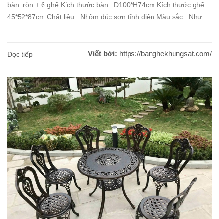
bàn tròn + 6 ghế Kích thước bàn : D100*H74cm Kích thước ghế :
45*52*87cm Chất liệu : Nhôm đúc sơn tĩnh điện Màu sắc : Như
hình đính kèm Bảo hành : 12 tháng Giao hàng : Miễn phí trong
[...]
Viết bởi:
https://banghekhungsat.com/
Đọc tiếp