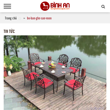
Trang chủ
bo-ban-ghe-san-vuon
TIN TỨC