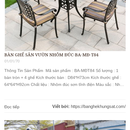
BÀN GHẾ SÂN VƯỜN NHÔM ĐÚC-BA-MĐ-T84
01/01/70
Thông Tin Sản Phẩm Mã sản phẩm : BA-MĐT84 Số lượng : 1
bàn tròn + 4 ghế Kích thước bàn : D84*H73cm Kích thước ghế :
64*64*H92cm Chất liệu : Nhôm đúc sơn tĩnh điện Màu sắc : Như
hình đính kèm Bảo hành : 12 tháng Giao hàng : Miễn phí trong
[...]
Viết bởi:
https://banghekhungsat.com/
Đọc tiếp