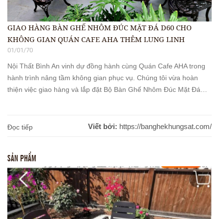
GIAO HÀNG BÀN GHẾ NHÔM ĐÚC MẶT ĐÁ D60 CHO
KHÔNG GIAN QUÁN CAFE AHA THÊM LUNG LINH
01/01/70
Nội Thất Bình An vinh dự đồng hành cùng Quán Cafe AHA trong
hành trình nâng tầm không gian phục vụ. Chúng tôi vừa hoàn
thiện việc giao hàng và lắp đặt Bộ Bàn Ghế Nhôm Đúc Mặt Đá
D60 cao cấp – sự lựa chọn hoàn hảo cho không gian đẳng cấp,
thu hút mọi [...]
Viết bởi:
https://banghekhungsat.com/
Đọc tiếp
SẢN PHẨM