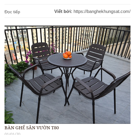
Viết bởi:
https://banghekhungsat.com/
Đọc tiếp
BÀN GHẾ SÂN VƯỜN T80
01/01/70