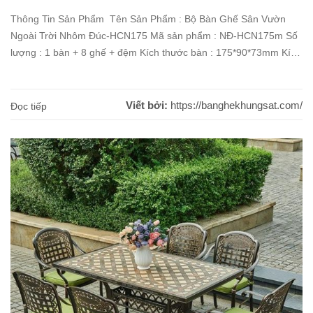
Thông Tin Sản Phẩm Tên Sản Phẩm : Bộ Bàn Ghế Sân Vườn
Ngoài Trời Nhôm Đúc-HCN175 Mã sản phẩm : NĐ-HCN175m Số
lượng : 1 bàn + 8 ghế + đệm Kích thước bàn : 175*90*73mm Kích
thước ghế : 64*64*92cm Chất liệu : Nhôm đúc sơn tĩnh điện Màu
sắc : [...]
Viết bởi:
https://banghekhungsat.com/
Đọc tiếp