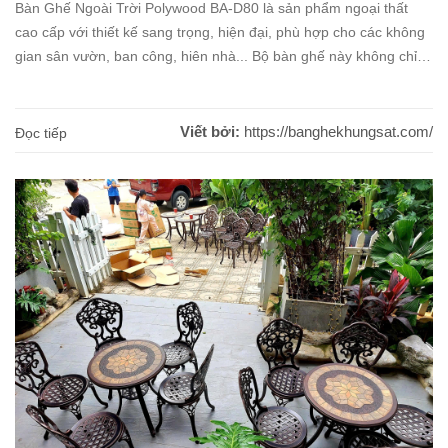
Bàn Ghế Ngoài Trời Polywood BA-D80 là sản phẩm ngoại thất
cao cấp với thiết kế sang trọng, hiện đại, phù hợp cho các không
gian sân vườn, ban công, hiên nhà... Bộ bàn ghế này không chỉ
mang đến sự tiện nghi mà còn tạo điểm nhấn thẩm mỹ cho không
[...]
Viết bởi:
https://banghekhungsat.com/
Đọc tiếp