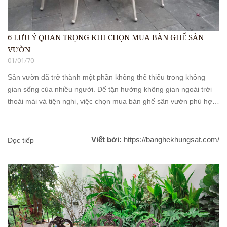
6 LƯU Ý QUAN TRỌNG KHI CHỌN MUA BÀN GHẾ SÂN
VƯỜN
01/01/70
Sân vườn đã trở thành một phần không thể thiếu trong không
gian sống của nhiều người. Để tận hưởng không gian ngoài trời
thoải mái và tiện nghi, việc chọn mua bàn ghế sân vườn phù hợp
là một yếu tố quan trọng. Dưới đây là những lưu ý quan trọng mà
[...]
Viết bởi:
https://banghekhungsat.com/
Đọc tiếp