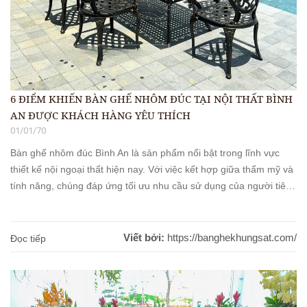
6 ĐIỂM KHIẾN BÀN GHẾ NHÔM ĐÚC TẠI NỘI THẤT BÌNH
AN ĐƯỢC KHÁCH HÀNG YÊU THÍCH
01/01/70
Bàn ghế nhôm đúc Bình An là sản phẩm nổi bật trong lĩnh vực
thiết kế nội ngoại thất hiện nay. Với việc kết hợp giữa thẩm mỹ và
tính năng, chúng đáp ứng tối ưu nhu cầu sử dụng của người tiêu
dùng. Khi nghĩ về không gian sân vườn hay ban công, hình [...]
Viết bởi:
https://banghekhungsat.com/
Đọc tiếp