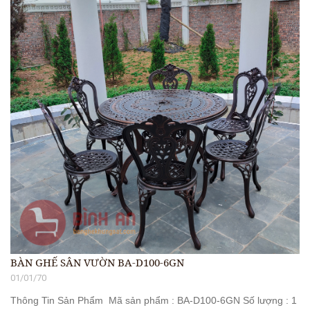
BÀN GHẾ SÂN VƯỜN BA-D100-6GN
01/01/70
Thông Tin Sản Phẩm Mã sản phẩm : BA-D100-6GN Số lượng : 1