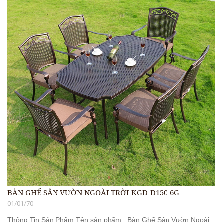
BÀN GHẾ SÂN VƯỜN NGOÀI TRỜI KGD-D150-6G
01/01/70
Thông Tin Sản Phẩm Tên sản phẩm : Bàn Ghế Sân Vườn Ngoài