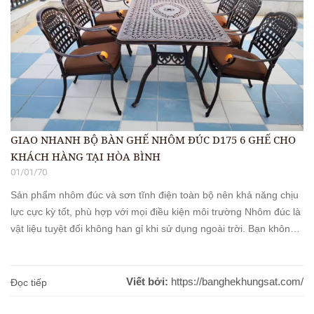
GIAO NHANH BỘ BÀN GHẾ NHÔM ĐÚC D175 6 GHẾ CHO
KHÁCH HÀNG TẠI HÒA BÌNH
01/01/70
Sản phẩm nhôm đúc và sơn tĩnh điện toàn bộ nên khả năng chịu
lực cực kỳ tốt, phù hợp với mọi điều kiện môi trường Nhôm đúc là
vật liệu tuyệt đối không han gỉ khi sử dụng ngoài trời. Bạn không
cần phải có bất kỳ biện pháp bảo hành, bảo trì nào cho [...]
Viết bởi:
https://banghekhungsat.com/
Đọc tiếp