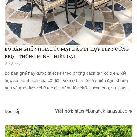
BỘ BÀN GHẾ NHÔM ĐÚC MẶT ĐÁ KẾT HỢP BẾP NƯỚNG
BBQ – THÔNG MINH - HIỆN ĐẠI
01/01/70
Bộ bàn ghế này được thiết kế theo phong cách tân cổ điển, kết
hợp sự thanh lịch của cổ điển với sự tinh tế của hiện đại. Khung
bàn và ghế được chế tác từ nhôm đúc chất lượng cao, với các
đường nét uốn lượn và chi tiết hoa văn cầu kỳ, tạo nên một [...]
Viết bởi:
https://banghekhungsat.com/
Đọc tiếp