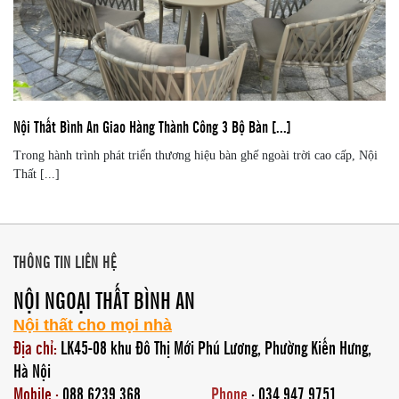
Nội Thất Bình An Giao Hàng Thành Công 3 Bộ Bàn [...]
Trong hành trình phát triển thương hiệu bàn ghế ngoài trời cao cấp, Nội
Thất [...]
THÔNG TIN LIÊN HỆ
NỘI NGOẠI THẤT BÌNH AN
Nội thất cho mọi nhà
Địa chỉ:
LK45-08 khu Đô Thị Mới Phú Lương, Phường Kiến Hưng,
Hà Nội
Mobile :
088.6239.368
Phone
: 034.947.9751