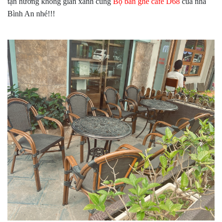
tận hưởng không gian xanh cùng
Bộ bàn ghế cafe D68
của nhà
Bình An nhé!!!