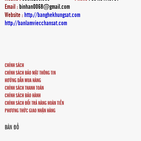
Email :
binhan0068@gmail.com
Website :
http://banghekhungsat.com
http://banlamviecchansat.com
CHÍNH SÁCH
CHÍNH SÁCH BẢO MẬT THÔNG TIN
HƯỚNG DẪN MUA HÀNG
CHÍNH SÁCH THANH TOÁN
CHÍNH SÁCH BẢO HÀNH
CHÍNH SÁCH ĐỔI TRẢ HÀNG HOÀN TIỀN
PHƯƠNG THỨC GIAO NHẬN HÀNG
BẢN ĐỒ