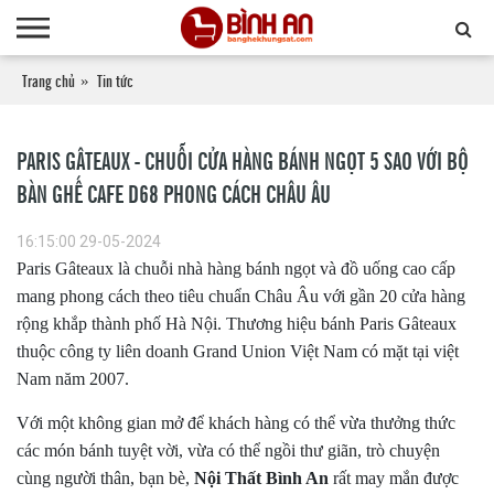
Trang chủ
Tin tức
PARIS GÂTEAUX - CHUỖI CỬA HÀNG BÁNH NGỌT 5 SAO VỚI BỘ
BÀN GHẾ CAFE D68 PHONG CÁCH CHÂU ÂU
16:15:00 29-05-2024
Paris Gâteaux là chuỗi nhà hàng bánh ngọt và đồ uống cao cấp
mang phong cách theo tiêu chuẩn Châu Âu với gần 20 cửa hàng
rộng khắp thành phố Hà Nội. Thương hiệu bánh Paris Gâteaux
thuộc công ty liên doanh Grand Union Việt Nam có mặt tại việt
Nam năm 2007.
Với một không gian mở để khách hàng có thể vừa thưởng thức
các món bánh tuyệt vời, vừa có thể ngồi thư giãn, trò chuyện
cùng người thân, bạn bè,
Nội Thất Bình An
rất may mắn được