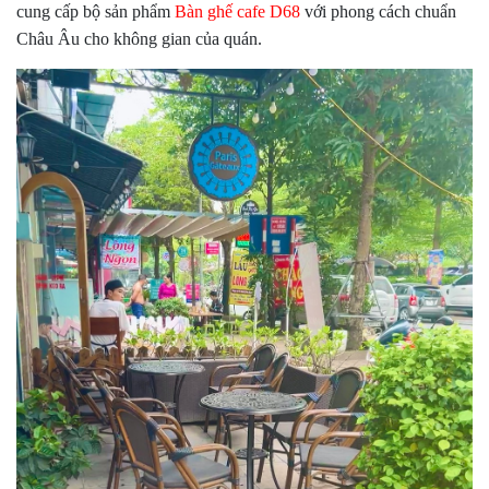
cung cấp bộ sản phẩm
Bàn ghế cafe D68
với phong cách chuẩn
Châu Âu cho không gian của quán.