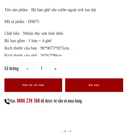
Tên sản phẩm : Bộ bàn ghế sân vườn ngoài trời lan dài
Mã sả phẩm : D9075
Chất liệu : Nhôm đúc sơn tĩnh điện
Bộ bao gồm : 1 bàn + 4 ghế
Kích thước của bàn : 90*9075*H73cm
Kích thước của ghế : 56*62*88cm
Xuất xứ : nhập khẩu
Số lượng
giam
tang
Màu sắc : Như hình đính kèm
Giao hàng nhanh trên toàn quốc
THÊM VÀO GIỎ HÀNG
MUA NGAY
0886 239 368
Gọi:
để được tư vấn và mua hàng.