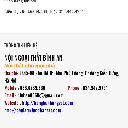
Giao hàng tận nơi.
Liên Hệ : 088.6239.368 Hoặc 034.947.9751
THÔNG TIN LIÊN HỆ
NỘI NGOẠI THẤT BÌNH AN
Nội thất cho mọi nhà
Địa chỉ:
LK45-08 khu Đô Thị Mới Phú Lương, Phường Kiến Hưng,
Hà Nội
Mobile :
088.6239.368
Phone
: 034.947.9751
Email :
binhan0068@gmail.com
Website :
http://banghekhungsat.com
http://banlamviecchansat.com