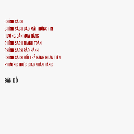
CHÍNH SÁCH
CHÍNH SÁCH BẢO MẬT THÔNG TIN
HƯỚNG DẪN MUA HÀNG
CHÍNH SÁCH THANH TOÁN
CHÍNH SÁCH BẢO HÀNH
CHÍNH SÁCH ĐỔI TRẢ HÀNG HOÀN TIỀN
PHƯƠNG THỨC GIAO NHẬN HÀNG
BẢN ĐỒ