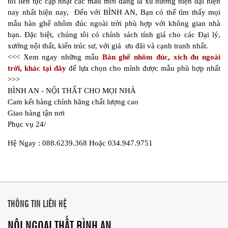
tôi liên tục cập nhật các mẫu mới đang là xu hướng hiện đại hiện
nay nhất hiện nay, Đến với BÌNH AN, Bạn có thể tìm thấy mọi
mẫu bàn ghế nhôm đúc ngoài trời phù hợp với không gian nhà
bạn. Đặc biệt, chúng tôi có chính sách tính giá cho các Đại lý,
xưởng nội thất, kiến trúc sư, với giá ưu đãi và cạnh tranh nhất.
<<< Xem ngay những mẫu
Bàn ghế nhôm đúc
,
xích đu ngoài
trời
,
khác tại đây
để lựa chọn cho mình được mẫu phù hợp nhất
>>>
BÌNH AN - NỘI THẤT CHO MỌI NHÀ
Cam kết hàng chính hãng chất lượng cao
Giao hàng tận nơi
Phục vụ 24/
Hệ Ngay : 088.6239.368 Hoặc 034.947.9751
THÔNG TIN LIÊN HỆ
NỘI NGOẠI THẤT BÌNH AN