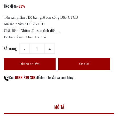
Tiết kiệm:
- 28%
Tên sản phẩm : Bộ bàn ghế ban công D65-GTCĐ
Mã sản phẩm : D65-GTCĐ
Chất liệu : Nhôm đúc sơn tĩnh điện
Bộ bao gồm : 1 bàn + 2 ghế
Kích thước của bàn : D65*H68cm
Số lượng
giam
tang
Kích thước của ghế : W50*L55*H42/98cm
Xuất xứ : nhập khẩu
Màu sắc : Như hình đính kèm
THÊM VÀO GIỎ HÀNG
MUA NGAY
Giao hàng nhanh trên toàn quốc
0886 239 368
Gọi:
để được tư vấn và mua hàng.
MÔ TẢ