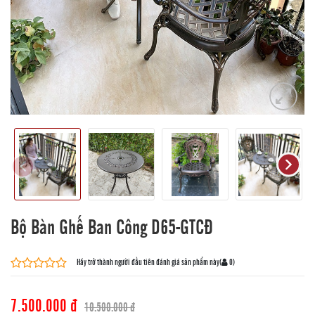
Bộ Bàn Ghế Ban Công D65-GTCĐ
Hãy trở thành người đầu tiên đánh giá sản phẩm này
(
0
)
7.500.000 đ
10.500.000 đ