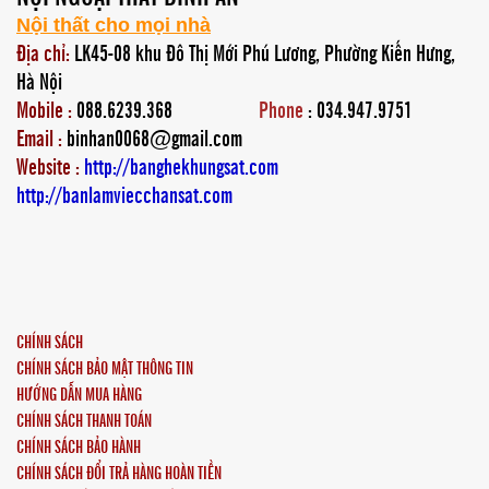
Nội thất cho mọi nhà
Địa chỉ:
LK45-08 khu Đô Thị Mới Phú Lương, Phường Kiến Hưng,
Hà Nội
Mobile :
088.6239.368
Phone
: 034.947.9751
Email :
binhan0068@gmail.com
Website :
http://banghekhungsat.com
http://banlamviecchansat.com
CHÍNH SÁCH
CHÍNH SÁCH BẢO MẬT THÔNG TIN
HƯỚNG DẪN MUA HÀNG
CHÍNH SÁCH THANH TOÁN
CHÍNH SÁCH BẢO HÀNH
CHÍNH SÁCH ĐỔI TRẢ HÀNG HOÀN TIỀN