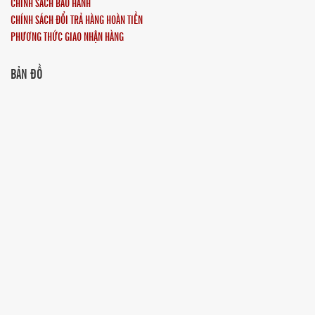
CHÍNH SÁCH BẢO HÀNH
CHÍNH SÁCH ĐỔI TRẢ HÀNG HOÀN TIỀN
PHƯƠNG THỨC GIAO NHẬN HÀNG
BẢN ĐỒ