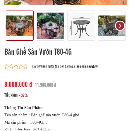
Bàn Ghế Sân Vườn T80-4G
Hãy trở thành người đầu tiên đánh giá sản phẩm này
(
0
)
8.000.000 đ
11.900.000 đ
Tiết kiệm:
- 32%
Thông Tin Sản Phẩm
Tên sản phẩm : Bàn ghế sân vườn T80-4 ghế
Mã sản phẩm : T80-4G
Kích thước bàn : 80*H74cm