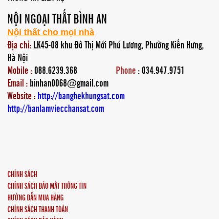
NỘI NGOẠI THẤT BÌNH AN
Nội thất cho mọi nhà
Địa chỉ:
LK45-08 khu Đô Thị Mới Phú Lương, Phường Kiến Hưng,
Hà Nội
Mobile :
088.6239.368
Phone
: 034.947.9751
Email :
binhan0068@gmail.com
Website :
http://banghekhungsat.com
http://banlamviecchansat.com
CHÍNH SÁCH
CHÍNH SÁCH BẢO MẬT THÔNG TIN
HƯỚNG DẪN MUA HÀNG
CHÍNH SÁCH THANH TOÁN