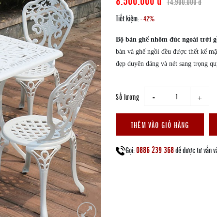
14.900.000 đ
Tiết kiệm:
- 42%
Bộ bàn ghế nhôm đúc ngoài trời 
bàn và ghế ngồi đều được thết kế mặ
đẹp duyên dáng và nét sang trọng qu
Số lượng
giam
tang
THÊM VÀO GIỎ HÀNG
0886 239 368
Gọi:
để được tư vấn v