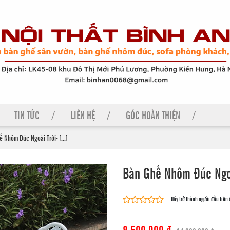
TIN TỨC
LIÊN HỆ
GÓC HOÀN THIỆN
 Nhôm Đúc Ngoài Trời- [...]
Bàn Ghế Nhôm Đúc Ngoà
Hãy trở thành người đầu tiên
8.500.000 đ