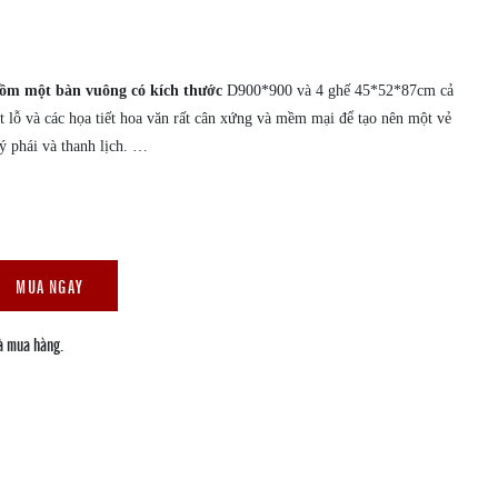
gồm một bàn vuông có kích thước
D900*900 và 4 ghế 45*52*87cm cả
t lỗ và các họa tiết hoa văn rất cân xứng và mềm mại để tạo nên một vẻ
ý phái và thanh lịch. …
MUA NGAY
à mua hàng.