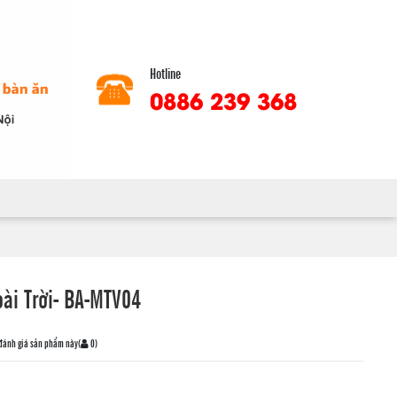
Hotline
0886 239 368
i Trời- BA-MTV04
 đánh giá sản phẩm này
(
0
)