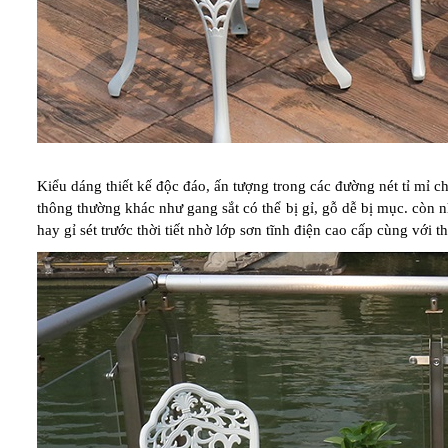
Kiểu dáng thiết kế độc đáo, ấn tượng trong các đường nét tỉ mỉ 
thông thường khác như gang sắt có thể bị gỉ, gỗ dễ bị mục. còn 
hay gỉ sét trước thời tiết nhờ lớp sơn tĩnh điện cao cấp cùng với 