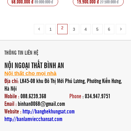
68.000.000 đ
19.900.000 đ
89.000.000 đ
27.500.000 đ
2
1
3
4
5
6
THÔNG TIN LIÊN HỆ
NỘI NGOẠI THẤT BÌNH AN
Nội thất cho mọi nhà
Địa chỉ:
LK45-08 khu Đô Thị Mới Phú Lương, Phường Kiến Hưng,
Hà Nội
Mobile :
088.6239.368
Phone
: 034.947.9751
Email :
binhan0068@gmail.com
Website :
http://banghekhungsat.com
http://banlamviecchansat.com