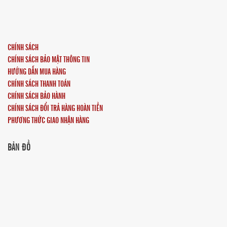
CHÍNH SÁCH
CHÍNH SÁCH BẢO MẬT THÔNG TIN
HƯỚNG DẪN MUA HÀNG
CHÍNH SÁCH THANH TOÁN
CHÍNH SÁCH BẢO HÀNH
CHÍNH SÁCH ĐỔI TRẢ HÀNG HOÀN TIỀN
PHƯƠNG THỨC GIAO NHẬN HÀNG
BẢN ĐỒ