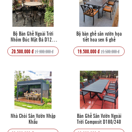
Bộ Bàn Ghế Ngoài Trời
Bộ bàn ghế sân vườn họa
Nhôm Đúc Mặt Đá D120-
tiết hoa sen 6 ghế
10G
20.500.000 đ
19.500.000 đ
27.900.000 đ
23.500.000 đ
Nhà Chòi Sân Vườn Nhập
Bàn Ghế Sân Vườn Ngoài
Khẩu
Trời Composit D180/240