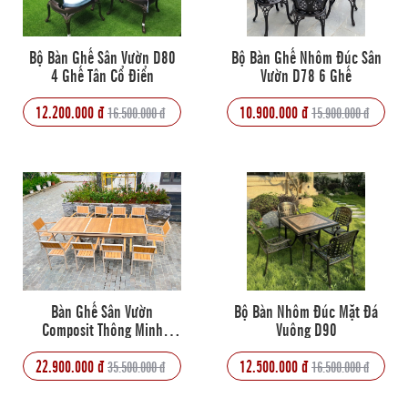
Bộ Bàn Ghế Sân Vườn D80
Bộ Bàn Ghế Nhôm Đúc Sân
4 Ghế Tân Cổ Điển
Vườn D78 6 Ghế
12.200.000 đ
10.900.000 đ
16.500.000 đ
15.900.000 đ
Bàn Ghế Sân Vườn
Bộ Bàn Nhôm Đúc Mặt Đá
Composit Thông Minh
Vuông D90
D180/240
22.900.000 đ
12.500.000 đ
35.500.000 đ
16.500.000 đ